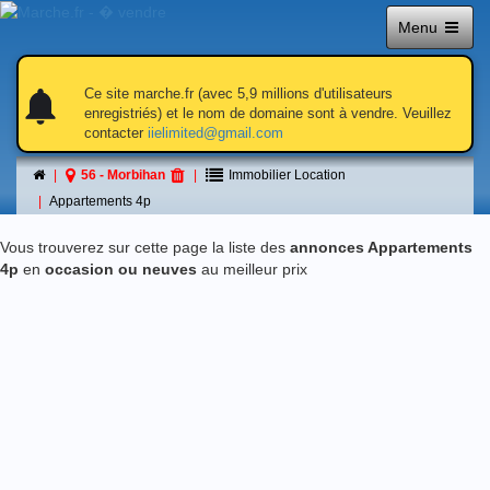
Menu
notifications
notifications
Ce site marche.fr (avec 5,9 millions d'utilisateurs
enregistriés) et le nom de domaine sont à vendre. Veuillez
contacter
iielimited@gmail.com
Appartements 4p
56 - Morbihan
Immobilier Location
á 56 - Morbihan
Appartements 4p
Vous trouverez sur cette page la liste des
annonces Appartements
4p
en
occasion ou neuves
au meilleur prix