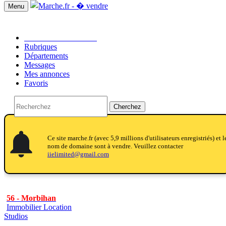
Menu
Passer une annonce!!
Rubriques
Départements
Messages
Mes annonces
Favoris
Cherchez
notifications
notifications
Ce site marche.fr (avec 5,9 millions d'utilisateurs enregistriés) et l
nom de domaine sont à vendre. Veuillez contacter
iielimited@gmail.com
56 - Morbihan
Immobilier Location
Studios