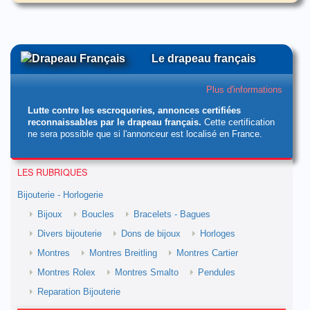
Le drapeau français
Plus d'informations
Lutte contre les escroqueries, annonces certifiées
reconnaissables par le drapeau français.
Cette certification
ne sera possible que si l'annonceur est localisé en France.
LES RUBRIQUES
Bijouterie - Horlogerie
Bijoux
Boucles
Bracelets - Bagues
Divers bijouterie
Dons de bijoux
Horloges
Montres
Montres Breitling
Montres Cartier
Montres Rolex
Montres Smalto
Pendules
Reparation Bijouterie