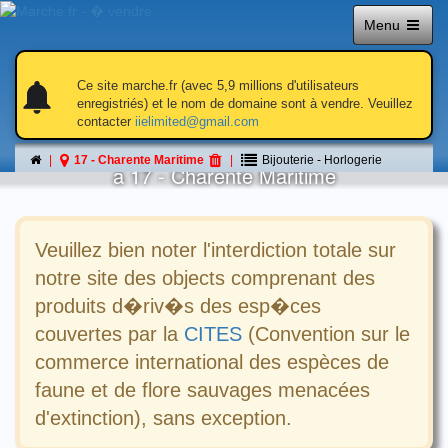
Menu
notifications
notifications
Ce site marche.fr (avec 5,9 millions d'utilisateurs
enregistriés) et le nom de domaine sont à vendre. Veuillez
contacter
iielimited@gmail.com
Bijouterie - Horlogerie
17 - Charente Maritime
Bijouterie - Horlogerie
á 17 - Charente Maritime
Veuillez bien noter l'interdiction totale sur
notre site des objects comprenant des
produits d�riv�s des esp�ces
couvertes par la
CITES
(Convention sur le
commerce international des espèces de
faune et de flore sauvages menacées
d'extinction), sans exception.