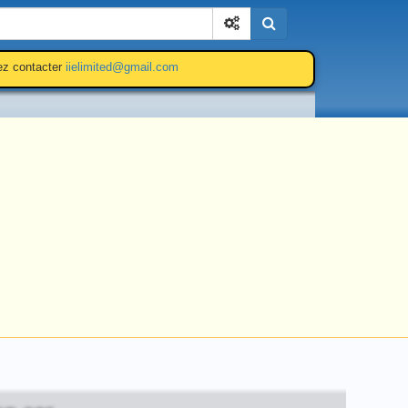
Cherchez
lez contacter
iielimited@gmail.com