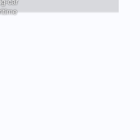
g-car
itime