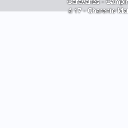
Caravanes - Campin
á 17 - Charente Mar