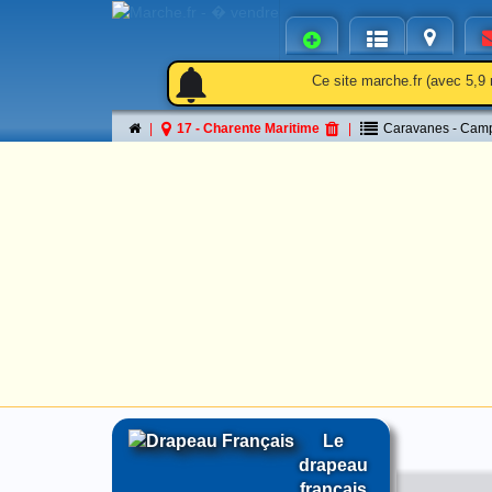
notifications
notifications
Ce site marche.fr (avec 5,9 
17 - Charente Maritime
Caravanes - Camp
Le
drapeau
français