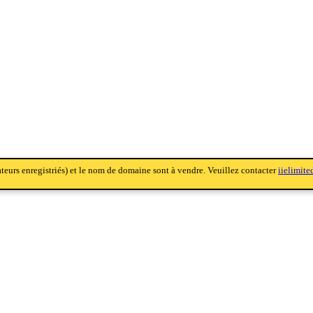
sateurs enregistriés) et le nom de domaine sont à vendre. Veuillez contacter
iielimit