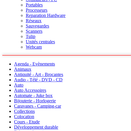
Portables
Processeurs
Reparation Hardware
Réseaux
Sauvegardes
Scanners
Tulip
Unités centrales
Webcam
Agenda - Evènements
Animaux
Antiquité - Art - Brocantes
Audio - Télé - DVD - CD
Auto
Auto Accessoires
Automate - Juke box
Bijouterie - Horlogerie
Caravanes - Camping-car
Collections
Colocation
Cours - Etude
Développement durable