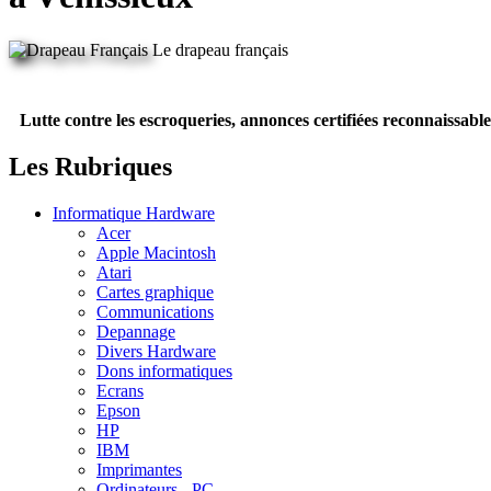
Le drapeau français
Lutte contre les escroqueries, annonces certifiées reconnaissable
Les Rubriques
Informatique Hardware
Acer
Apple Macintosh
Atari
Cartes graphique
Communications
Depannage
Divers Hardware
Dons informatiques
Ecrans
Epson
HP
IBM
Imprimantes
Ordinateurs - PC