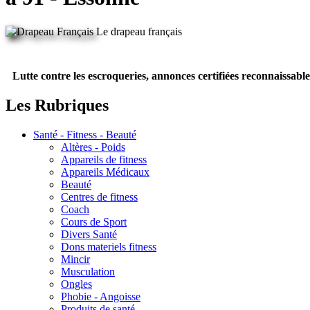
Le drapeau français
Lutte contre les escroqueries, annonces certifiées reconnaissable
Les Rubriques
Santé - Fitness - Beauté
Altères - Poids
Appareils de fitness
Appareils Médicaux
Beauté
Centres de fitness
Coach
Cours de Sport
Divers Santé
Dons materiels fitness
Mincir
Musculation
Ongles
Phobie - Angoisse
Produits de santé