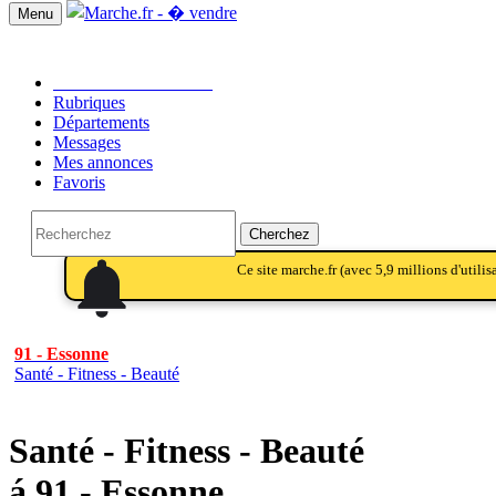
Menu
Passer une annonce!!
Rubriques
Départements
Messages
Mes annonces
Favoris
Cherchez
notifications
notifications
Ce site marche.fr (avec 5,9 millions d'utili
91 - Essonne
Santé - Fitness - Beauté
Santé - Fitness - Beauté
á 91 - Essonne