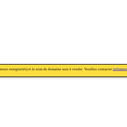
sateurs enregistriés) et le nom de domaine sont à vendre. Veuillez contacter
iielimit