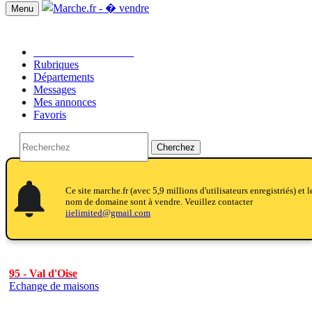
Menu
Passer une annonce!!
Rubriques
Départements
Messages
Mes annonces
Favoris
Cherchez
notifications
notifications_active
notifications
Ce site marche.fr (avec 5,9 millions d'utilisateurs enregistriés) et l
nom de domaine sont à vendre. Veuillez contacter
iielimited@gmail.com
95 - Val d'Oise
Echange de maisons