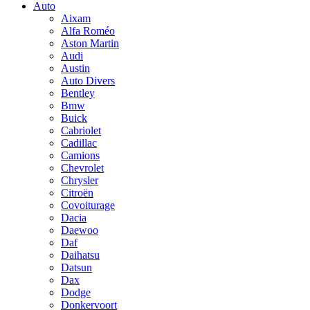
Auto
Aixam
Alfa Roméo
Aston Martin
Audi
Austin
Auto Divers
Bentley
Bmw
Buick
Cabriolet
Cadillac
Camions
Chevrolet
Chrysler
Citroën
Covoiturage
Dacia
Daewoo
Daf
Daihatsu
Datsun
Dax
Dodge
Donkervoort