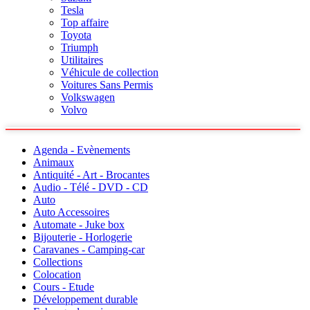
Tesla
Top affaire
Toyota
Triumph
Utilitaires
Véhicule de collection
Voitures Sans Permis
Volkswagen
Volvo
Agenda - Evènements
Animaux
Antiquité - Art - Brocantes
Audio - Télé - DVD - CD
Auto
Auto Accessoires
Automate - Juke box
Bijouterie - Horlogerie
Caravanes - Camping-car
Collections
Colocation
Cours - Etude
Développement durable