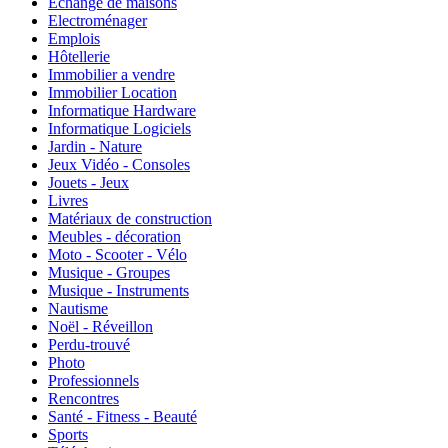
Echange de maisons
Electroménager
Emplois
Hôtellerie
Immobilier a vendre
Immobilier Location
Informatique Hardware
Informatique Logiciels
Jardin - Nature
Jeux Vidéo - Consoles
Jouets - Jeux
Livres
Matériaux de construction
Meubles - décoration
Moto - Scooter - Vélo
Musique - Groupes
Musique - Instruments
Nautisme
Noël - Réveillon
Perdu-trouvé
Photo
Professionnels
Rencontres
Santé - Fitness - Beauté
Sports