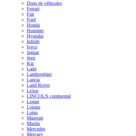
Dons de véhicules
Ferrari
Fiat
Ford
Honda
Hummer
Hyundai
Infiniti
Iveco
Jaguar
Jeep
Kia
Lada
Lamborghini
Lancia
Land Rover
Lexus
LINCOLN continental
Logan
Lomax
Lotus
Maserati
Mazda
Mercedes
Mercury