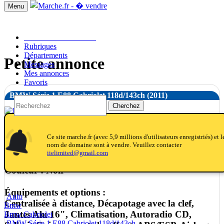
Menu
Passer une annonce!!
Rubriques
Départements
Petite annonce
Messages
Mes annonces
Favoris
BMW Série 1 E88 Cabriolet 118d/143ch
(2011)
Cherchez
notifications
notifications_active
notifications
Ce site marche.fr (avec 5,9 millions d'utilisateurs enregistriés) et l
nom de domaine sont à vendre. Veuillez contacter
Transmission : Automatique
iielimited@gmail.com
Kilométrage : 146 000 km
Couleur : Noir
Équipements et options :
Auto
Centralisée à distance, Décapotage avec la clef,
Bmw
Jantes Alu 16", Climatisation, Autoradio CD,
Bmw Cabriolet
BMW Série 1 E88 Cabriolet 118d/143ch