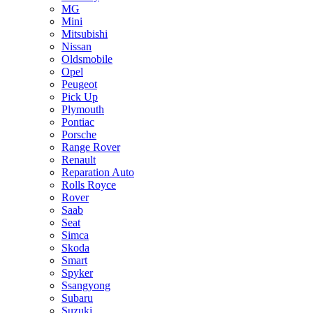
MG
Mini
Mitsubishi
Nissan
Oldsmobile
Opel
Peugeot
Pick Up
Plymouth
Pontiac
Porsche
Range Rover
Renault
Reparation Auto
Rolls Royce
Rover
Saab
Seat
Simca
Skoda
Smart
Spyker
Ssangyong
Subaru
Suzuki