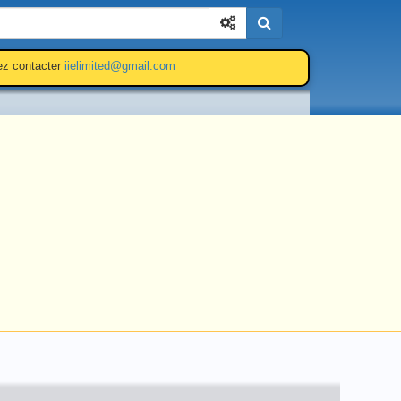
Cherchez
lez contacter
iielimited@gmail.com