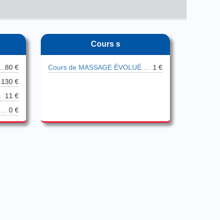
Cours s
e Piano Boogie Woogie
80 €
Cours de MASSAGE ÉVOLUÉ LONGUE DURÉE !
1 €
130 €
en Savoie
11 €
Cours de Guitare ; Piano , Batterie
0 €