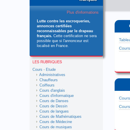
Plus d'informations
Lutte contre les escroqueries,
annonces certifiées
reconnaissables par le drapeau
français.
Cette certification ne sera
possible que si l'annonceur est
localisé en France.
LES RUBRIQUES
Cours - Etude
Administratives
Chauffeurs
Coiffeurs
Cours d'anglais
Cours d'informatique
Cours de Danses
Cours de Dessin
Cours de langues
Cours de Mathématiques
Cours de Médecine
Cours de musiques