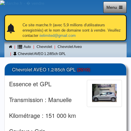
Menu
notifications
notifications_active
notifications
Ce site marche.fr (avec 5,9 millions d'utilisateurs
enregistriés) et le nom de domaine sont à vendre. Veuillez
contacter
iielimited@gmail.com
Petite annonce
Auto
Chevrolet
Chevrolet Aveo
Chevrolet AVEO 1.2/85ch GPL
Chevrolet AVEO 1.2/85ch GPL
(2010)
Essence et GPL
Transmission : Manuelle
Kilométrage : 151 000 km