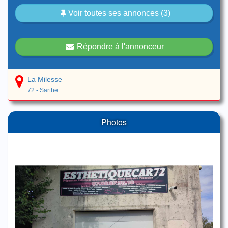
Voir toutes ses annonces (3)
Répondre à l'annonceur
La Milesse
72 - Sarthe
Photos