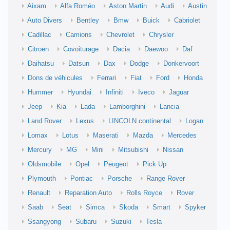
Aixam
Alfa Roméo
Aston Martin
Audi
Austin
Auto Divers
Bentley
Bmw
Buick
Cabriolet
Cadillac
Camions
Chevrolet
Chrysler
Citroën
Covoiturage
Dacia
Daewoo
Daf
Daihatsu
Datsun
Dax
Dodge
Donkervoort
Dons de véhicules
Ferrari
Fiat
Ford
Honda
Hummer
Hyundai
Infiniti
Iveco
Jaguar
Jeep
Kia
Lada
Lamborghini
Lancia
Land Rover
Lexus
LINCOLN continental
Logan
Lomax
Lotus
Maserati
Mazda
Mercedes
Mercury
MG
Mini
Mitsubishi
Nissan
Oldsmobile
Opel
Peugeot
Pick Up
Plymouth
Pontiac
Porsche
Range Rover
Renault
Reparation Auto
Rolls Royce
Rover
Saab
Seat
Simca
Skoda
Smart
Spyker
Ssangyong
Subaru
Suzuki
Tesla