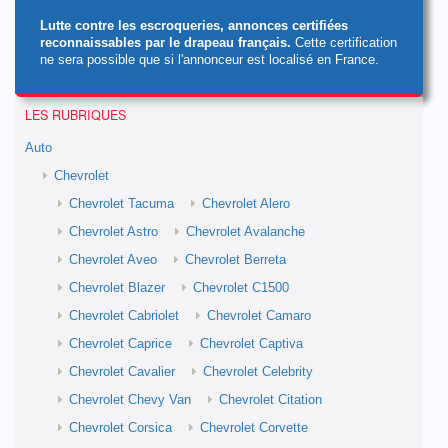
Lutte contre les escroqueries, annonces certifiées
reconnaissables par le drapeau français.
Cette certification
ne sera possible que si l'annonceur est localisé en France.
LES RUBRIQUES
Auto
Chevrolet
Chevrolet Tacuma
Chevrolet Alero
Chevrolet Astro
Chevrolet Avalanche
Chevrolet Aveo
Chevrolet Berreta
Chevrolet Blazer
Chevrolet C1500
Chevrolet Cabriolet
Chevrolet Camaro
Chevrolet Caprice
Chevrolet Captiva
Chevrolet Cavalier
Chevrolet Celebrity
Chevrolet Chevy Van
Chevrolet Citation
Chevrolet Corsica
Chevrolet Corvette