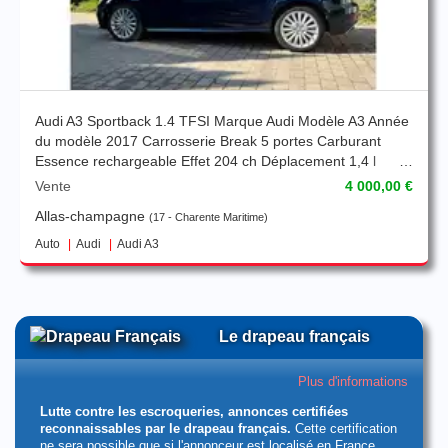
Audi A3 Sportback 1.4 TFSI Marque Audi Modèle A3 Année
du modèle 2017 Carrosserie Break 5 portes Carburant
Essence rechargeable Effet 204 ch Déplacement 1,4 l
émissions de CO 38 g/km Kilométrage 119 000 km
Vente
4 000,00 €
Capacité de la batterie 9 kWh Autonomie (WLTP) 48 km
Allas-champagne
17 - Charente Maritime
Boîte de vitesse Automatique Poids maximal de la
remorque 1 400 kg
Auto
Audi
Audi A3
Le drapeau français
Plus d'informations
Lutte contre les escroqueries, annonces certifiées
reconnaissables par le drapeau français.
Cette certification
ne sera possible que si l'annonceur est localisé en France.