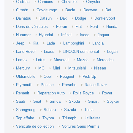
Cadillac
Camions
Chevrolet
Chrysler
Citroën
Covoiturage
Dacia
Daewoo
Daf
Daihatsu
Datsun
Dax
Dodge
Donkervoort
Dons de véhicules
Ferrari
Fiat
Ford
Honda
Hummer
Hyundai
Infiniti
Iveco
Jaguar
Jeep
Kia
Lada
Lamborghini
Lancia
Land Rover
Lexus
LINCOLN continental
Logan
Lomax
Lotus
Maserati
Mazda
Mercedes
Mercury
MG
Mini
Mitsubishi
Nissan
Oldsmobile
Opel
Peugeot
Pick Up
Plymouth
Pontiac
Porsche
Range Rover
Renault
Reparation Auto
Rolls Royce
Rover
Saab
Seat
Simca
Skoda
Smart
Spyker
Ssangyong
Subaru
Suzuki
Tesla
Top affaire
Toyota
Triumph
Utilitaires
Véhicule de collection
Voitures Sans Permis