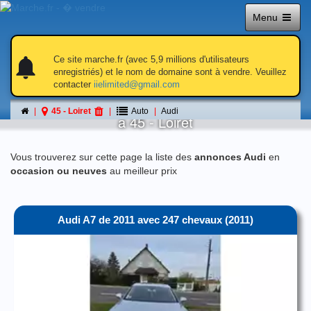
Menu
notifications
notifications
Ce site marche.fr (avec 5,9 millions d'utilisateurs
enregistriés) et le nom de domaine sont à vendre. Veuillez
contacter
iielimited@gmail.com
Audi
45 - Loiret
Auto
Audi
á 45 - Loiret
Vous trouverez sur cette page la liste des
annonces Audi
en
occasion ou neuves
au meilleur prix
Audi A7 de 2011 avec 247 chevaux
(2011)