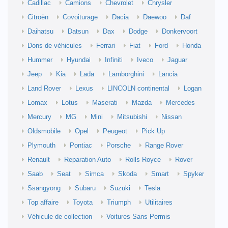
Cadillac
Camions
Chevrolet
Chrysler
Citroën
Covoiturage
Dacia
Daewoo
Daf
Daihatsu
Datsun
Dax
Dodge
Donkervoort
Dons de véhicules
Ferrari
Fiat
Ford
Honda
Hummer
Hyundai
Infiniti
Iveco
Jaguar
Jeep
Kia
Lada
Lamborghini
Lancia
Land Rover
Lexus
LINCOLN continental
Logan
Lomax
Lotus
Maserati
Mazda
Mercedes
Mercury
MG
Mini
Mitsubishi
Nissan
Oldsmobile
Opel
Peugeot
Pick Up
Plymouth
Pontiac
Porsche
Range Rover
Renault
Reparation Auto
Rolls Royce
Rover
Saab
Seat
Simca
Skoda
Smart
Spyker
Ssangyong
Subaru
Suzuki
Tesla
Top affaire
Toyota
Triumph
Utilitaires
Véhicule de collection
Voitures Sans Permis