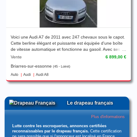
Voici une Audi A7 de 2011 avec 247 chevaux sous le capot.
Cette berline élégant et puissante est équipée d'une boîte
de vitesse automatique et fonctionne au gasoil. Avec ses
228 000km au compteur, elle est dans un état général
Vente
6 899,00 €
correct. Toutes les révisions on était réaliser chez Audi
Briarres-sur-essonne
45 - Loiret
Auto
Audi
Audi A8
Le drapeau français
Plus d'informations
Lutte contre les escroqueries, annonces certifiées
reconnaissables par le drapeau français.
Cette certification
ne sera possible que si l'annonceur est localisé en France.