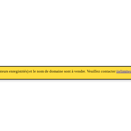
sateurs enregistriés) et le nom de domaine sont à vendre. Veuillez contacter
iielimit