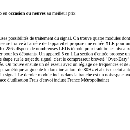
o
en
occasion ou neuves
au meilleur prix
ses possibilités de traitement du signal. On trouve quatre modules don
es se trouve à l'arrière de l'appareil et propose une entrée XLR pour un
a dbx 286s dispose de nombreuses LEDs témoin pour traduire les niveaux
ticulier pour les débutants. Un appareil 5 en 1 La section d'entrée propos
étape sur le trajet du signal, c'est le compresseur breveté "Over-Easy",
ée. On trouve ensuite un dé-esseur avec un réglage de fréquences et de 
re paramétrique augmente le domaine autour de 80Hz et abaisse celui auto
u signal. Le dernier module inclus dans la tranche est un noise-gate avec
e d'utilisation Frais d'envoi inclus( France Métropolitaine)