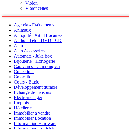
Violon
Violoncelles
Agenda - Evènements
Animaux
Antiquité - Art - Brocantes
Audio - Télé - DVD - CD
Auto
Auto Accessoires
Automate - Juke box
Bijouterie - Horlogerie
Caravanes - Camping-car
Collections
Colocation
Cours - Etude
Développement durable
Echange de maisons
Electroménager
Emplois
Hôtellerie
Immobilier a vendre
Immobilier Location
Informatique Hardware
Informatique Logiciels