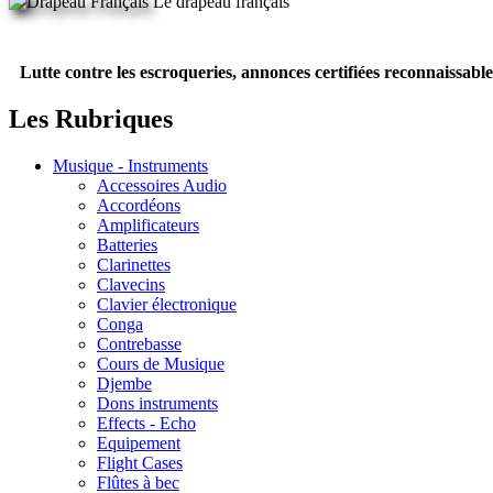
Le drapeau français
Lutte contre les escroqueries, annonces certifiées reconnaissable
Les Rubriques
Musique - Instruments
Accessoires Audio
Accordéons
Amplificateurs
Batteries
Clarinettes
Clavecins
Clavier électronique
Conga
Contrebasse
Cours de Musique
Djembe
Dons instruments
Effects - Echo
Equipement
Flight Cases
Flûtes à bec