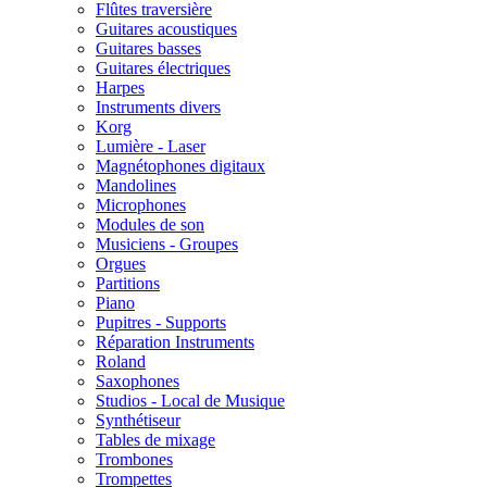
Flûtes traversière
Guitares acoustiques
Guitares basses
Guitares électriques
Harpes
Instruments divers
Korg
Lumière - Laser
Magnétophones digitaux
Mandolines
Microphones
Modules de son
Musiciens - Groupes
Orgues
Partitions
Piano
Pupitres - Supports
Réparation Instruments
Roland
Saxophones
Studios - Local de Musique
Synthétiseur
Tables de mixage
Trombones
Trompettes