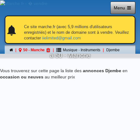
Menu
notifications
notifications
Ce site marche.fr (avec 5,9 millions d'utilisateurs
enregistriés) et le nom de domaine sont à vendre. Veuillez
contacter
iielimited@gmail.com
Djembe
50 - Manche
Musique - Instruments
Djembe
á 50 - Manche
Vous trouverez sur cette page la liste des
annonces Djembe
en
occasion ou neuves
au meilleur prix