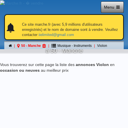
Menu
notifications
notifications
Ce site marche.fr (avec 5,9 millions d'utilisateurs
enregistriés) et le nom de domaine sont à vendre. Veuillez
contacter
iielimited@gmail.com
Violon
50 - Manche
Musique - Instruments
Violon
á 50 - Manche
Vous trouverez sur cette page la liste des
annonces Violon
en
occasion ou neuves
au meilleur prix