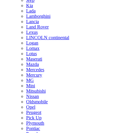
Jeep
Kia
Lada
Lamborghini
Lancia
Land Rover
Lexus
LINCOLN continental
Logan
Lomax
Lotus
Maserati
Mazda
Mercedes
Mercury
MG
Mini
Mitsubishi
Nissan
Oldsmobile
Opel
Peugeot
Pick Up
Plymouth
Pontiac