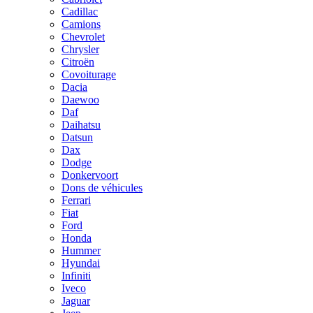
Cadillac
Camions
Chevrolet
Chrysler
Citroën
Covoiturage
Dacia
Daewoo
Daf
Daihatsu
Datsun
Dax
Dodge
Donkervoort
Dons de véhicules
Ferrari
Fiat
Ford
Honda
Hummer
Hyundai
Infiniti
Iveco
Jaguar