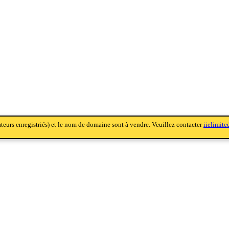
sateurs enregistriés) et le nom de domaine sont à vendre. Veuillez contacter
iielimit