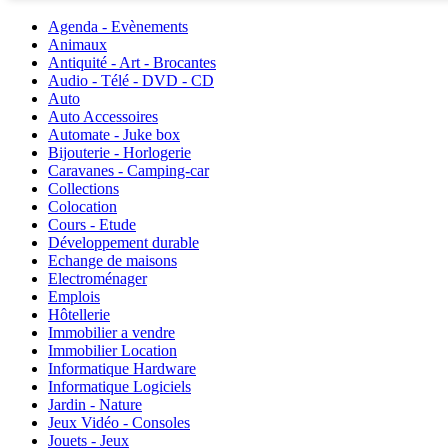
Agenda - Evènements
Animaux
Antiquité - Art - Brocantes
Audio - Télé - DVD - CD
Auto
Auto Accessoires
Automate - Juke box
Bijouterie - Horlogerie
Caravanes - Camping-car
Collections
Colocation
Cours - Etude
Développement durable
Echange de maisons
Electroménager
Emplois
Hôtellerie
Immobilier a vendre
Immobilier Location
Informatique Hardware
Informatique Logiciels
Jardin - Nature
Jeux Vidéo - Consoles
Jouets - Jeux