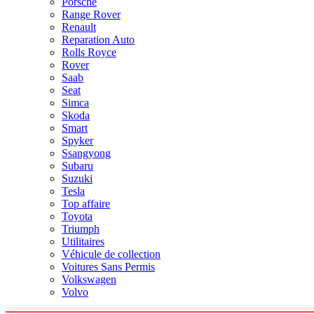
Porsche
Range Rover
Renault
Reparation Auto
Rolls Royce
Rover
Saab
Seat
Simca
Skoda
Smart
Spyker
Ssangyong
Subaru
Suzuki
Tesla
Top affaire
Toyota
Triumph
Utilitaires
Véhicule de collection
Voitures Sans Permis
Volkswagen
Volvo