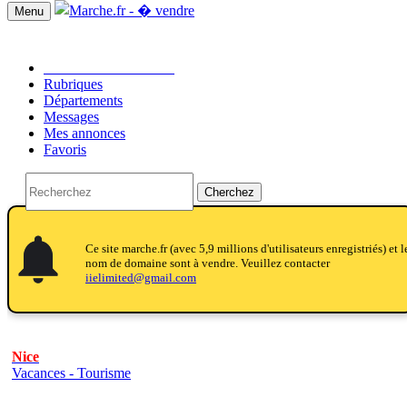
Menu
Passer une annonce!!
Rubriques
Départements
Messages
Mes annonces
Favoris
Cherchez
notifications
notifications
Ce site marche.fr (avec 5,9 millions d'utilisateurs enregistriés) et l
nom de domaine sont à vendre. Veuillez contacter
iielimited@gmail.com
Nice
Vacances - Tourisme