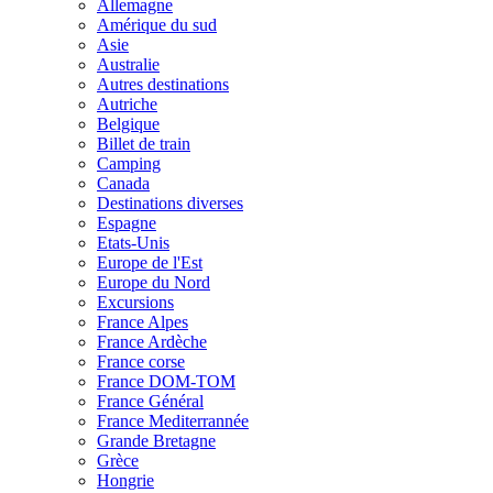
Allemagne
Amérique du sud
Asie
Australie
Autres destinations
Autriche
Belgique
Billet de train
Camping
Canada
Destinations diverses
Espagne
Etats-Unis
Europe de l'Est
Europe du Nord
Excursions
France Alpes
France Ardèche
France corse
France DOM-TOM
France Général
France Mediterrannée
Grande Bretagne
Grèce
Hongrie