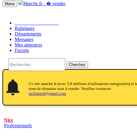
Menu
Passer une annonce!!
Rubriques
Départements
Messages
Mes annonces
Favoris
Cherchez
notifications
notifications
Ce site marche.fr (avec 5,9 millions d'utilisateurs enregistriés) et l
nom de domaine sont à vendre. Veuillez contacter
iielimited@gmail.com
Nice
Professionnels