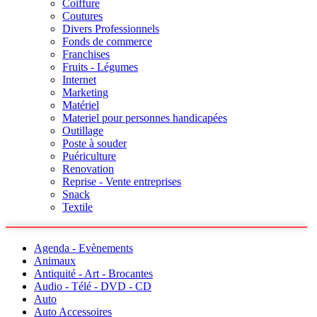
Coiffure
Coutures
Divers Professionnels
Fonds de commerce
Franchises
Fruits - Légumes
Internet
Marketing
Matériel
Materiel pour personnes handicapées
Outillage
Poste à souder
Puériculture
Renovation
Reprise - Vente entreprises
Snack
Textile
Agenda - Evènements
Animaux
Antiquité - Art - Brocantes
Audio - Télé - DVD - CD
Auto
Auto Accessoires