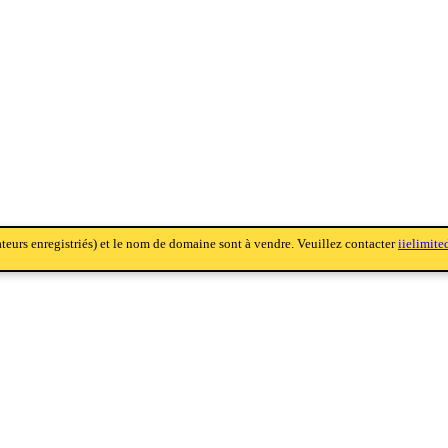
sateurs enregistriés) et le nom de domaine sont à vendre. Veuillez contacter
iielimit