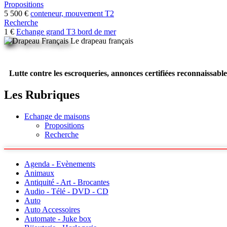
Propositions
5 500 €
conteneur, mouvement T2
Recherche
1 €
Echange grand T3 bord de mer
Le drapeau français
Lutte contre les escroqueries, annonces certifiées reconnaissable
Les Rubriques
Echange de maisons
Propositions
Recherche
Agenda - Evènements
Animaux
Antiquité - Art - Brocantes
Audio - Télé - DVD - CD
Auto
Auto Accessoires
Automate - Juke box