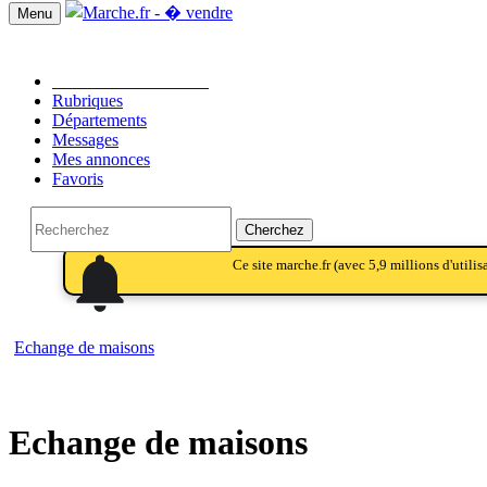
Menu
Passer une annonce!!
Rubriques
Départements
Messages
Mes annonces
Favoris
Cherchez
notifications
notifications
Ce site marche.fr (avec 5,9 millions d'utili
Echange de maisons
Echange de maisons