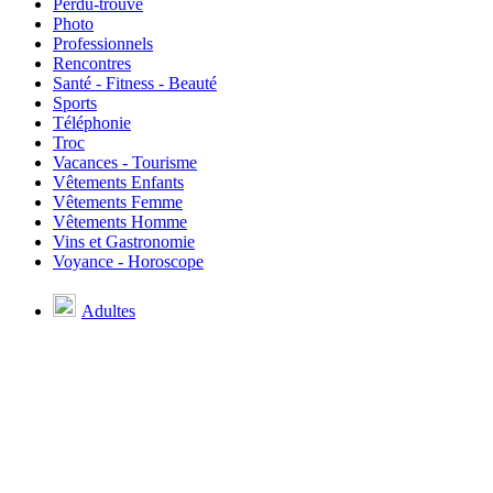
Perdu-trouvé
Photo
Professionnels
Rencontres
Santé - Fitness - Beauté
Sports
Téléphonie
Troc
Vacances - Tourisme
Vêtements Enfants
Vêtements Femme
Vêtements Homme
Vins et Gastronomie
Voyance - Horoscope
Adultes