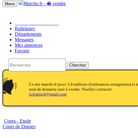
Menu
Passer une annonce!!
Rubriques
Départements
Messages
Mes annonces
Favoris
Cherchez
notifications
notifications_active
notifications
Ce site marche.fr (avec 5,9 millions d'utilisateurs enregistriés) et l
nom de domaine sont à vendre. Veuillez contacter
iielimited@gmail.com
Cours - Etude
Cours de Danses