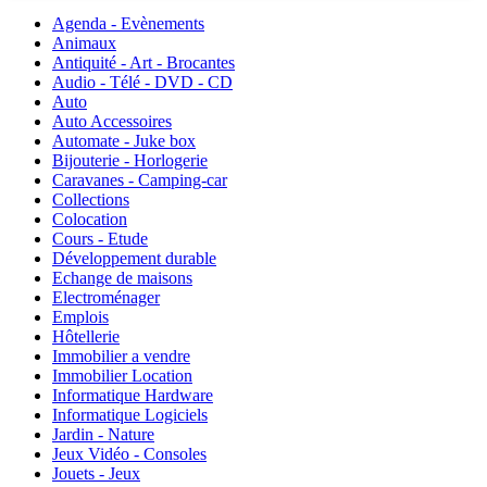
Agenda - Evènements
Animaux
Antiquité - Art - Brocantes
Audio - Télé - DVD - CD
Auto
Auto Accessoires
Automate - Juke box
Bijouterie - Horlogerie
Caravanes - Camping-car
Collections
Colocation
Cours - Etude
Développement durable
Echange de maisons
Electroménager
Emplois
Hôtellerie
Immobilier a vendre
Immobilier Location
Informatique Hardware
Informatique Logiciels
Jardin - Nature
Jeux Vidéo - Consoles
Jouets - Jeux