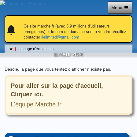
Menu
notifications
notifications
Ce site marche.fr (avec 5,9 millions d'utilisateurs
enregistriés) et le nom de domaine sont à vendre. Veuillez
contacter
iielimited@gmail.com
La page n'existe plus
La page n'existe plus
Erreur 404
Désolé, la page que vous tentez d'afficher n'existe pas.
Pour aller sur la page d'accueil,
Cliquez ici.
L'équipe Marche.fr