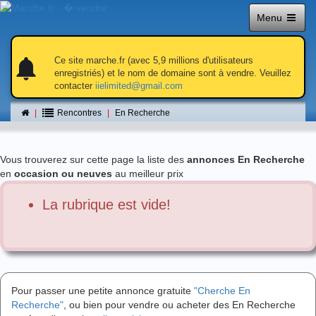
Menu
notifications
notifications
Ce site marche.fr (avec 5,9 millions d'utilisateurs
enregistriés) et le nom de domaine sont à vendre. Veuillez
contacter
iielimited@gmail.com
En Recherche
Rencontres
En Recherche
Vous trouverez sur cette page la liste des
annonces En Recherche
en
occasion ou neuves
au meilleur prix
La rubrique est vide!
Pour passer une petite annonce gratuite
"Cherche En
Recherche"
, ou bien pour vendre ou acheter des En Recherche