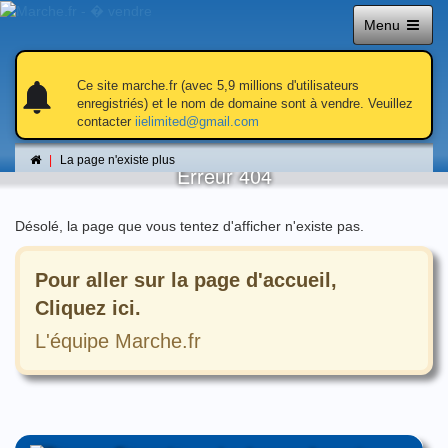
Menu
notifications
notifications
Ce site marche.fr (avec 5,9 millions d'utilisateurs
enregistriés) et le nom de domaine sont à vendre. Veuillez
contacter
iielimited@gmail.com
La page n'existe plus
La page n'existe plus
Erreur 404
Désolé, la page que vous tentez d'afficher n'existe pas.
Pour aller sur la page d'accueil,
Cliquez ici.
L'équipe Marche.fr