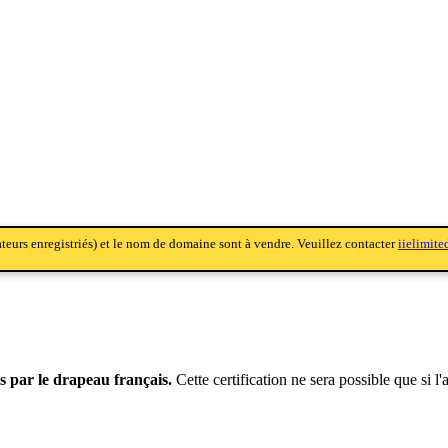
sateurs enregistriés) et le nom de domaine sont à vendre. Veuillez contacter
iielimit
s par le drapeau français.
Cette certification ne sera possible que si l