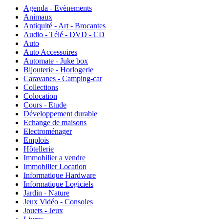
Agenda - Evènements
Animaux
Antiquité - Art - Brocantes
Audio - Télé - DVD - CD
Auto
Auto Accessoires
Automate - Juke box
Bijouterie - Horlogerie
Caravanes - Camping-car
Collections
Colocation
Cours - Etude
Développement durable
Echange de maisons
Electroménager
Emplois
Hôtellerie
Immobilier a vendre
Immobilier Location
Informatique Hardware
Informatique Logiciels
Jardin - Nature
Jeux Vidéo - Consoles
Jouets - Jeux