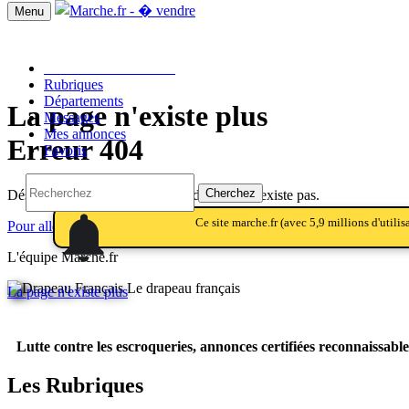
Menu
Passer une annonce!!
Rubriques
Départements
La page n'existe plus
Messages
Mes annonces
Erreur 404
Favoris
Cherchez
Désolé, la page que vous tentez d'afficher n'existe pas.
notifications
notifications
Ce site marche.fr (avec 5,9 millions d'utili
Pour aller sur la page d'accueil, Cliquez ici.
L'équipe Marche.fr
Le drapeau français
La page n'existe plus
Lutte contre les escroqueries, annonces certifiées reconnaissable
Les Rubriques