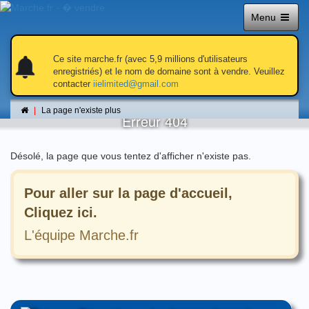
Menu
notifications
notifications
Ce site marche.fr (avec 5,9 millions d'utilisateurs
enregistriés) et le nom de domaine sont à vendre. Veuillez
contacter
iielimited@gmail.com
La page n'existe plus
La page n'existe plus
Erreur 404
Désolé, la page que vous tentez d'afficher n'existe pas.
Pour aller sur la page d'accueil,
Cliquez ici.
L'équipe Marche.fr