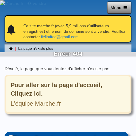
Menu
notifications
notifications
Ce site marche.fr (avec 5,9 millions d'utilisateurs
enregistriés) et le nom de domaine sont à vendre. Veuillez
contacter
iielimited@gmail.com
La page n'existe plus
La page n'existe plus
Erreur 404
Désolé, la page que vous tentez d'afficher n'existe pas.
Pour aller sur la page d'accueil,
Cliquez ici.
L'équipe Marche.fr