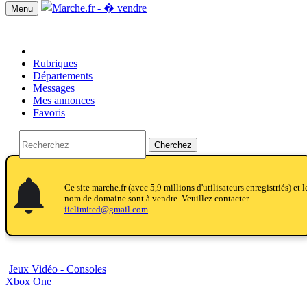
Menu
Passer une annonce!!
Rubriques
Départements
Messages
Mes annonces
Favoris
Cherchez
notifications
notifications
Ce site marche.fr (avec 5,9 millions d'utilisateurs enregistriés) et l
nom de domaine sont à vendre. Veuillez contacter
iielimited@gmail.com
Jeux Vidéo - Consoles
Xbox One