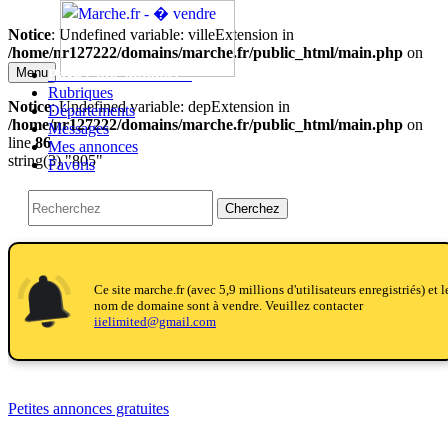
Notice
: Undefined variable: villeExtension in
/home/nr127222/domains/marche.fr/public_html/main.php
on
line
86
Menu
Passer une annonce!!
Rubriques
Notice
: Undefined variable: depExtension in
Départements
/home/nr127222/domains/marche.fr/public_html/main.php
on
Messages
line
86
Mes annonces
string(3) "805"
Favoris
Cherchez
notifications
notifications
Ce site marche.fr (avec 5,9 millions d'utilisateurs enregistriés) et l
nom de domaine sont à vendre. Veuillez contacter
iielimited@gmail.com
Petites annonces gratuites