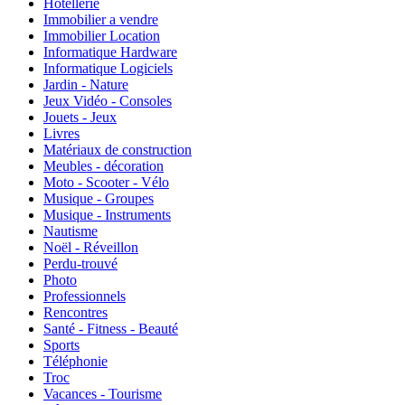
Hôtellerie
Immobilier a vendre
Immobilier Location
Informatique Hardware
Informatique Logiciels
Jardin - Nature
Jeux Vidéo - Consoles
Jouets - Jeux
Livres
Matériaux de construction
Meubles - décoration
Moto - Scooter - Vélo
Musique - Groupes
Musique - Instruments
Nautisme
Noël - Réveillon
Perdu-trouvé
Photo
Professionnels
Rencontres
Santé - Fitness - Beauté
Sports
Téléphonie
Troc
Vacances - Tourisme