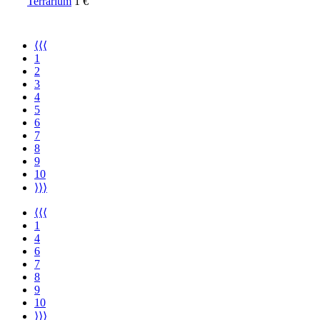
Terrarium
1 €
⟨⟨⟨
1
2
3
4
5
6
7
8
9
10
⟩⟩⟩
⟨⟨⟨
1
4
6
7
8
9
10
⟩⟩⟩