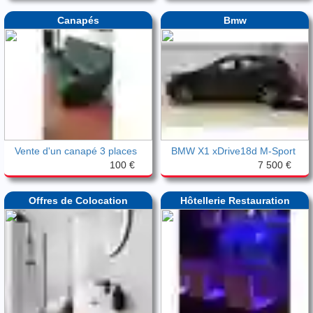
Canapés
Bmw
Vente d'un canapé 3 places
BMW X1 xDrive18d M-Sport
100 €
7 500 €
Offres de Colocation
Hôtellerie Restauration