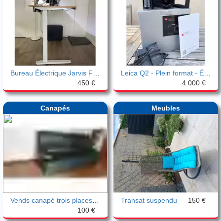
Bureau Électrique Jarvis Fully 160x80cm
Leica Q2 - Plein format - État excellent
450 €
4 000 €
Canapés
Meubles
Vends canapé trois places fixe Je vends
Transat suspendu
150 €
100 €