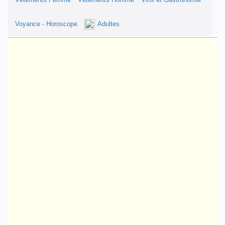
Vêtements Femme
Vêtements Homme
Vins et Gastronomie
Voyance - Horoscope
Adultes