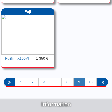
Fuji
Fujifilm X100VI
1 350 €
⟨⟨⟨
1
2
4
…
8
9
10
⟩⟩⟩
Information