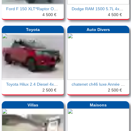
Ford F 150 XLT*Raptor Optik*SuperCrew*TO
Dodge RAM 1500 5.7L 4x4 Rebel/Ahk/Caméra
4 500 €
4 500 €
Toyota
Auto Divers
Toyota Hilux 2.4 Diesel 4x4 Autm.CAM Nav
chatenet ch46 luxe Année 2015
2 500 €
2 500 €
Villas
Maisons