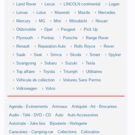
Land Rover
Lexus
LINCOLN continental
Logan
Lomax
Lotus
Maserati
Mazda
Mercedes
Mercury
MG
Mini
Mitsubishi
Nissan
Oldsmobile
Opel
Peugeot
Pick Up
Plymouth
Pontiac
Porsche
Range Rover
Renault
Reparation Auto
Rolls Royce
Rover
Saab
Seat
Simca
Skoda
Smart
Spyker
Ssangyong
Subaru
Suzuki
Tesla
Top affaire
Toyota
Triumph
Utilitaires
Véhicule de collection
Voitures Sans Permis
Volkswagen
Volvo
Agenda - Evènements
Animaux
Antiquité - Art - Brocantes
Audio - Télé - DVD - CD
Auto
Auto Accessoires
Automate - Juke box
Bijouterie - Horlogerie
Caravanes - Camping-car
Collections
Colocation