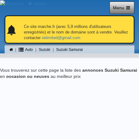
Menu
notifications
notifications
Ce site marche.fr (avec 5,9 millions d'utilisateurs
enregistriés) et le nom de domaine sont à vendre. Veuillez
contacter
iielimited@gmail.com
Suzuki Samurai
Auto
Suzuki
Suzuki Samurai
Vous trouverez sur cette page la liste des
annonces Suzuki Samurai
en
occasion ou neuves
au meilleur prix