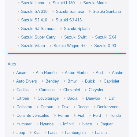
Suzuki Liana
Suzuki LJ80
Suzuki Maruti
Suzuki SA 310
Suzuki Samurai
Suzuki Santana
Suzuki SJ 410
Suzuki SJ 413
Suzuki SJ Samurai
Suzuki Splash
Suzuki Super Carry
Suzuki Swift
Suzuki SX4
Suzuki Vitara
Suzuki Wagon R+
Suzuki X-90
Auto
Aixam
Alfa Roméo
Aston Martin
Audi
Austin
Auto Divers
Bentley
Bmw
Buick
Cabriolet
Cadillac
Camions
Chevrolet
Chrysler
Citroën
Covoiturage
Dacia
Daewoo
Daf
Daihatsu
Datsun
Dax
Dodge
Donkervoort
Dons de véhicules
Ferrari
Fiat
Ford
Honda
Hummer
Hyundai
Infiniti
Iveco
Jaguar
Jeep
Kia
Lada
Lamborghini
Lancia