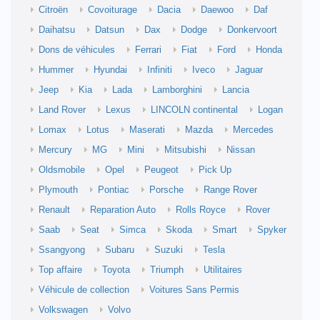
Citroën
Covoiturage
Dacia
Daewoo
Daf
Daihatsu
Datsun
Dax
Dodge
Donkervoort
Dons de véhicules
Ferrari
Fiat
Ford
Honda
Hummer
Hyundai
Infiniti
Iveco
Jaguar
Jeep
Kia
Lada
Lamborghini
Lancia
Land Rover
Lexus
LINCOLN continental
Logan
Lomax
Lotus
Maserati
Mazda
Mercedes
Mercury
MG
Mini
Mitsubishi
Nissan
Oldsmobile
Opel
Peugeot
Pick Up
Plymouth
Pontiac
Porsche
Range Rover
Renault
Reparation Auto
Rolls Royce
Rover
Saab
Seat
Simca
Skoda
Smart
Spyker
Ssangyong
Subaru
Suzuki
Tesla
Top affaire
Toyota
Triumph
Utilitaires
Véhicule de collection
Voitures Sans Permis
Volkswagen
Volvo