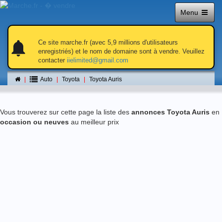
Menu
notifications
notifications
Ce site marche.fr (avec 5,9 millions d'utilisateurs
enregistriés) et le nom de domaine sont à vendre. Veuillez
contacter
iielimited@gmail.com
Toyota Auris
Auto
Toyota
Toyota Auris
Vous trouverez sur cette page la liste des
annonces Toyota Auris
en
occasion ou neuves
au meilleur prix