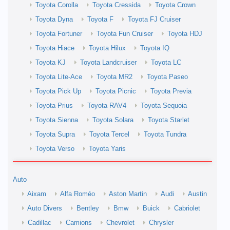
Toyota Corolla
Toyota Cressida
Toyota Crown
Toyota Dyna
Toyota F
Toyota FJ Cruiser
Toyota Fortuner
Toyota Fun Cruiser
Toyota HDJ
Toyota Hiace
Toyota Hilux
Toyota IQ
Toyota KJ
Toyota Landcruiser
Toyota LC
Toyota Lite-Ace
Toyota MR2
Toyota Paseo
Toyota Pick Up
Toyota Picnic
Toyota Previa
Toyota Prius
Toyota RAV4
Toyota Sequoia
Toyota Sienna
Toyota Solara
Toyota Starlet
Toyota Supra
Toyota Tercel
Toyota Tundra
Toyota Verso
Toyota Yaris
Auto
Aixam
Alfa Roméo
Aston Martin
Audi
Austin
Auto Divers
Bentley
Bmw
Buick
Cabriolet
Cadillac
Camions
Chevrolet
Chrysler