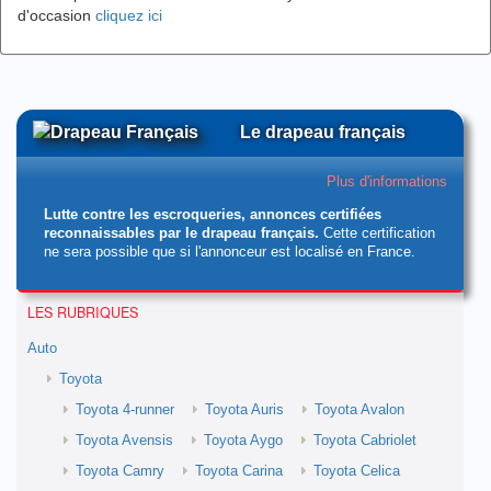
d'occasion
cliquez ici
Le drapeau français
Plus d'informations
Lutte contre les escroqueries, annonces certifiées
reconnaissables par le drapeau français.
Cette certification
ne sera possible que si l'annonceur est localisé en France.
LES RUBRIQUES
Auto
Toyota
Toyota 4-runner
Toyota Auris
Toyota Avalon
Toyota Avensis
Toyota Aygo
Toyota Cabriolet
Toyota Camry
Toyota Carina
Toyota Celica