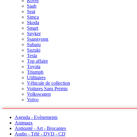
Rover
Saab
Seat
Simca
Skoda
Smart
Spyker
Ssangyong
Subaru
Suzuki
Tesla
Top affaire
Toyota
Triumph
Utilitaires
Véhicule de collection
Voitures Sans Permis
Volkswagen
Volvo
Agenda - Evènements
Animaux
Antiquité - Art - Brocantes
Audio - Télé - DVD - CD