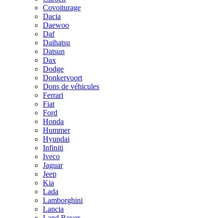
Covoiturage
Dacia
Daewoo
Daf
Daihatsu
Datsun
Dax
Dodge
Donkervoort
Dons de véhicules
Ferrari
Fiat
Ford
Honda
Hummer
Hyundai
Infiniti
Iveco
Jaguar
Jeep
Kia
Lada
Lamborghini
Lancia
Land Rover