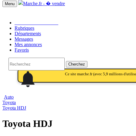
Menu
Passer une annonce!!
Rubriques
Départements
Messages
Mes annonces
Favoris
Cherchez
notifications
notifications_active
notifications
Ce site marche.fr (avec 5,9 millions d'utili
Auto
Toyota
Toyota HDJ
Toyota HDJ