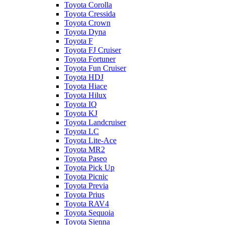
Toyota Corolla
Toyota Cressida
Toyota Crown
Toyota Dyna
Toyota F
Toyota FJ Cruiser
Toyota Fortuner
Toyota Fun Cruiser
Toyota HDJ
Toyota Hiace
Toyota Hilux
Toyota IQ
Toyota KJ
Toyota Landcruiser
Toyota LC
Toyota Lite-Ace
Toyota MR2
Toyota Paseo
Toyota Pick Up
Toyota Picnic
Toyota Previa
Toyota Prius
Toyota RAV4
Toyota Sequoia
Toyota Sienna