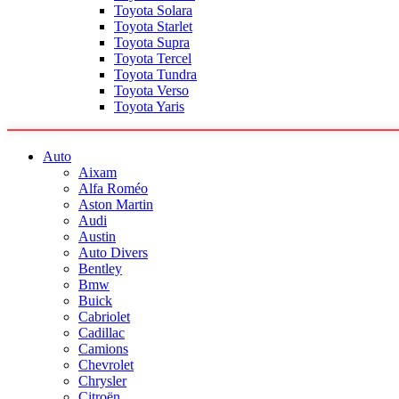
Toyota Solara
Toyota Starlet
Toyota Supra
Toyota Tercel
Toyota Tundra
Toyota Verso
Toyota Yaris
Auto
Aixam
Alfa Roméo
Aston Martin
Audi
Austin
Auto Divers
Bentley
Bmw
Buick
Cabriolet
Cadillac
Camions
Chevrolet
Chrysler
Citroën