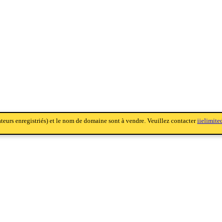
sateurs enregistriés) et le nom de domaine sont à vendre. Veuillez contacter
iielimit