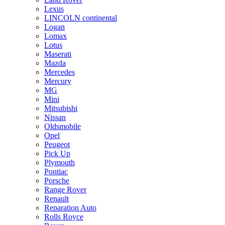
Lexus
LINCOLN continental
Logan
Lomax
Lotus
Maserati
Mazda
Mercedes
Mercury
MG
Mini
Mitsubishi
Nissan
Oldsmobile
Opel
Peugeot
Pick Up
Plymouth
Pontiac
Porsche
Range Rover
Renault
Reparation Auto
Rolls Royce