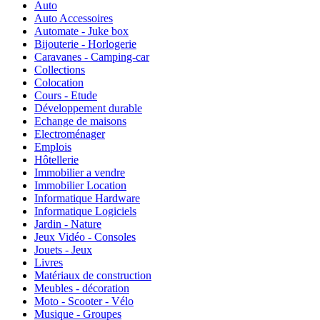
Auto
Auto Accessoires
Automate - Juke box
Bijouterie - Horlogerie
Caravanes - Camping-car
Collections
Colocation
Cours - Etude
Développement durable
Echange de maisons
Electroménager
Emplois
Hôtellerie
Immobilier a vendre
Immobilier Location
Informatique Hardware
Informatique Logiciels
Jardin - Nature
Jeux Vidéo - Consoles
Jouets - Jeux
Livres
Matériaux de construction
Meubles - décoration
Moto - Scooter - Vélo
Musique - Groupes