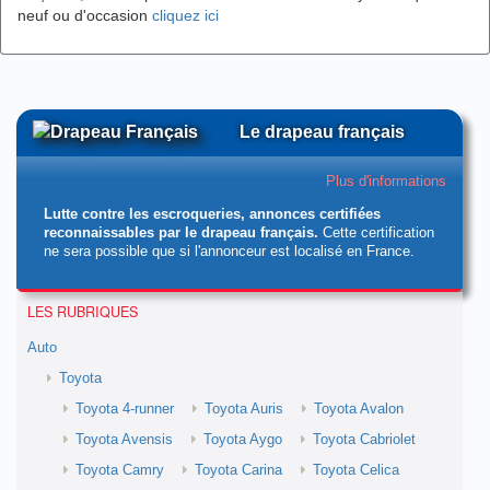
neuf ou d'occasion
cliquez ici
Le drapeau français
Plus d'informations
Lutte contre les escroqueries, annonces certifiées
reconnaissables par le drapeau français.
Cette certification
ne sera possible que si l'annonceur est localisé en France.
LES RUBRIQUES
Auto
Toyota
Toyota 4-runner
Toyota Auris
Toyota Avalon
Toyota Avensis
Toyota Aygo
Toyota Cabriolet
Toyota Camry
Toyota Carina
Toyota Celica