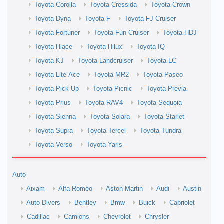
Toyota Corolla
Toyota Cressida
Toyota Crown
Toyota Dyna
Toyota F
Toyota FJ Cruiser
Toyota Fortuner
Toyota Fun Cruiser
Toyota HDJ
Toyota Hiace
Toyota Hilux
Toyota IQ
Toyota KJ
Toyota Landcruiser
Toyota LC
Toyota Lite-Ace
Toyota MR2
Toyota Paseo
Toyota Pick Up
Toyota Picnic
Toyota Previa
Toyota Prius
Toyota RAV4
Toyota Sequoia
Toyota Sienna
Toyota Solara
Toyota Starlet
Toyota Supra
Toyota Tercel
Toyota Tundra
Toyota Verso
Toyota Yaris
Auto
Aixam
Alfa Roméo
Aston Martin
Audi
Austin
Auto Divers
Bentley
Bmw
Buick
Cabriolet
Cadillac
Camions
Chevrolet
Chrysler