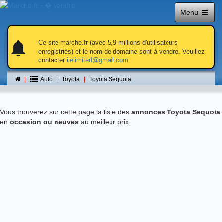
Menu
notifications
notifications
Ce site marche.fr (avec 5,9 millions d'utilisateurs
enregistriés) et le nom de domaine sont à vendre. Veuillez
contacter
iielimited@gmail.com
Toyota Sequoia
Auto
Toyota
Toyota Sequoia
Vous trouverez sur cette page la liste des
annonces Toyota Sequoia
en
occasion ou neuves
au meilleur prix