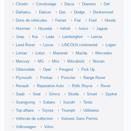
Citroën
Covoiturage
Dacia
Daewoo
Daf
Daihatsu
Datsun
Dax
Dodge
Donkervoort
Dons de véhicules
Ferrari
Fiat
Ford
Honda
Hummer
Hyundai
Infiniti
Iveco
Jaguar
Jeep
Kia
Lada
Lamborghini
Lancia
Land Rover
Lexus
LINCOLN continental
Logan
Lomax
Lotus
Maserati
Mazda
Mercedes
Mercury
MG
Mini
Mitsubishi
Nissan
Oldsmobile
Opel
Peugeot
Pick Up
Plymouth
Pontiac
Porsche
Range Rover
Renault
Reparation Auto
Rolls Royce
Rover
Saab
Seat
Simca
Skoda
Smart
Spyker
Ssangyong
Subaru
Suzuki
Tesla
Top affaire
Toyota
Triumph
Utilitaires
Véhicule de collection
Voitures Sans Permis
Volkswagen
Volvo