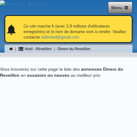
Menu
notifications
notifications
Ce site marche.fr (avec 5,9 millions d'utilisateurs
enregistriés) et le nom de domaine sont à vendre. Veuillez
contacter
iielimited@gmail.com
Diners du Reveillon
Noël - Réveillon
Diners du Reveillon
Vous trouverez sur cette page la liste des
annonces Diners du
Reveillon
en
occasion ou neuves
au meilleur prix